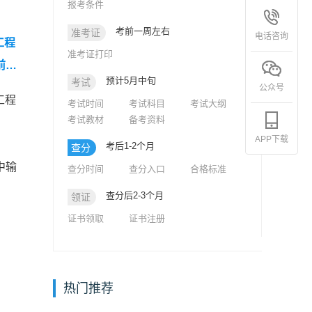
报考条件
考前一周左右
准考证
电话咨询
工程
准考证打印
前模
预计5月中旬
考试
《建设
公众号
工程
考试时间
考试科目
考试大纲
2
考试教材
备考资料
APP下载
考后1-2个月
查分
中输
查分时间
查分入口
合格标准
查分后2-3个月
领证
证书领取
证书注册
热门推荐