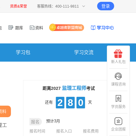
登录
报
资质&荣誉
客服热线：400-111-9811
包
题库
资料
学习包
学习交流
新人礼包
课程咨询
监理工程师
距离2027
考试
2
8
0
还有
天
学员服务
资料
预计3月
报名
理工
企业团报
报名时间
报名入口
报名费用