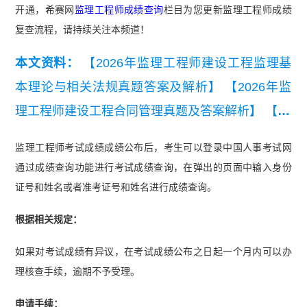
开通，希赛网
监理工程师成绩查询
栏目为您更新监理工程师成绩
复查流程，请持续关注本频道！
本文资料：
【2026年监理工程师建设工程监理基
本理论与相关法规真题答案及解析】
【2026年监
理工程师建设工程合同管理真题及答案解析】
【20
26年监理工程师《监理概论》考前模拟卷一】
【2
监理工程师考试成绩成绩公布后，考生可以登录中国人事考试网
026年监理工程师《合同管理》考前模拟卷一】
通过成绩查询功能进行考试成绩查询，在弹出的页面中输入身份
【近3年监理工程师《建设工程监理基本理论和相
证号和姓名或者准考证号和姓名进行成绩查询。
关法规》真题汇总（2023-2025）】
【近3年监理
根据相关规定：
工程师《建设工程合同管理》真题汇总（2023-202
如果对考试成绩有异议，在考试成绩公布之日起一个月内可以办
5）】
【监理工程师《建设工程目标控制》（土木
理核查手续，逾期不予受理。
建筑工程）真题汇总（2023-2025）】
【监理工程
师《建设工程监理案例分析》（土木建筑工程）真
申请手续：