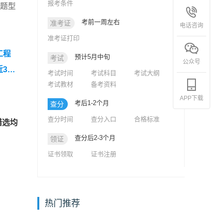
报考条件
的题型
考前一周左右
准考证
电话咨询
准考证打印
工程
预计5月中旬
考试
公众号
近3年
考试时间
考试科目
考试大纲
考试教材
备考资料
真题
APP下载
5年监
考后1-2个月
查分
查分时间
查分入口
合格标准
错选均
查分后2-3个月
领证
证书领取
证书注册
热门推荐