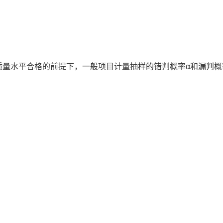
质量水平合格的前提下，一般项目计量抽样的错判概率α和漏判概