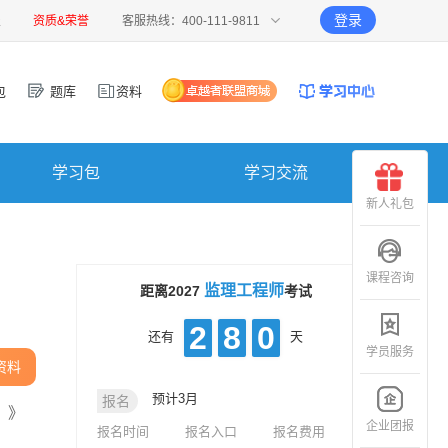
登录
报
资质&荣誉
客服热线：400-111-9811
包
题库
资料
学习包
学习交流
新人礼包
课程咨询
监理工程师
距离2027
考试
2
8
0
还有
天
学员服务
资料
预计3月
报名
）》
企业团报
报名时间
报名入口
报名费用