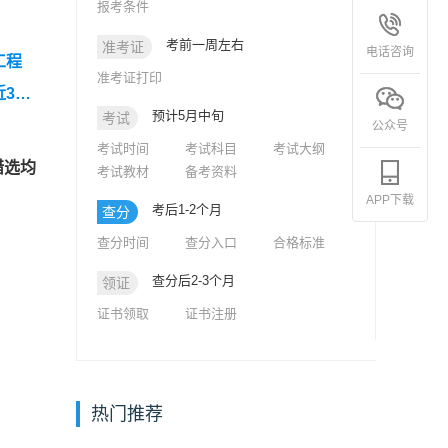
报考条件
考前一周左右
准考证
电话咨询
工程
准考证打印
近3年
预计5月中旬
考试
真题
公众号
考试时间
考试科目
考试大纲
5年监
错选均
考试教材
备考资料
APP下载
考后1-2个月
查分
查分时间
查分入口
合格标准
查分后2-3个月
领证
证书领取
证书注册
热门推荐