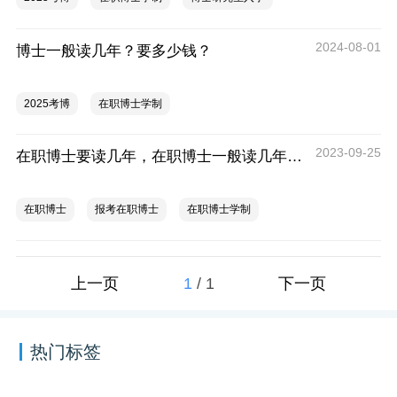
2024-08-01
博士一般读几年？要多少钱？
2025考博
在职博士学制
2023-09-25
在职博士要读几年，在职博士一般读几年毕业
在职博士
报考在职博士
在职博士学制
1
/
1
上一页
下一页
热门标签