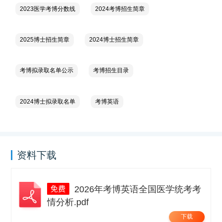
2023医学考博分数线
2024考博招生简章
2025博士招生简章
2024博士招生简章
考博拟录取名单公示
考博招生目录
2024博士拟录取名单
考博英语
资料下载
2026年考博英语全国医学统考考
情分析.pdf
下载