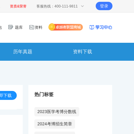
登录
报
资质&荣誉
客服热线：400-111-9811
包
题库
资料
历年真题
资料下载
热门标签
即下载
2023医学考博分数线
2024考博招生简章