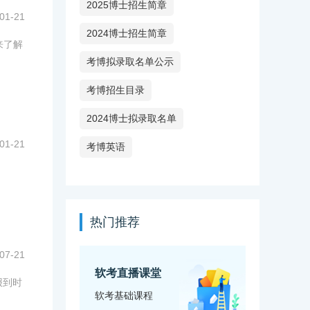
2025博士招生简章
01-21
2024博士招生简章
来了解
考博拟录取名单公示
考博招生目录
2024博士拟录取名单
01-21
考博英语
热门推荐
07-21
软考直播课堂
报到时
软考基础课程