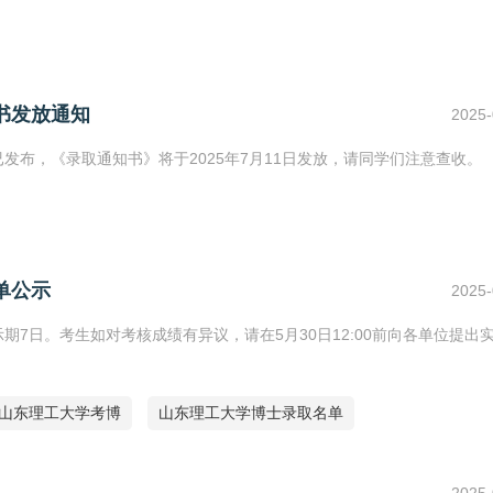
书发放通知
2025-
发布，《录取通知书》将于2025年7月11日发放，请同学们注意查收。
单公示
2025-
期7日。考生如对考核成绩有异议，请在5月30日12:00前向各单位提出
山东理工大学考博
山东理工大学博士录取名单