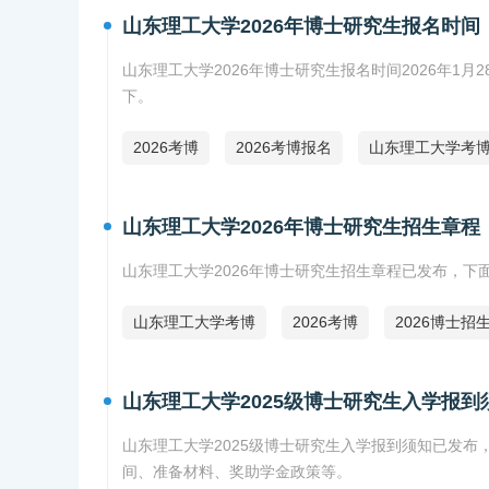
山东理工大学2026年博士研究生报名时间
山东理工大学2026年博士研究生报名时间2026年1
下。
2026考博
2026考博报名
山东理工大学考
山东理工大学2026年博士研究生招生章程
山东理工大学2026年博士研究生招生章程已发布，
山东理工大学考博
2026考博
2026博士招
山东理工大学2025级博士研究生入学报到
山东理工大学2025级博士研究生入学报到须知已发布
间、准备材料、奖助学金政策等。