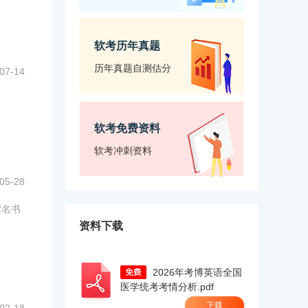
软考历年真题
历年真题自测估分
07-14
软考免费资料
软考冲刺资料
05-28
实名书
资料下载
2026年考博英语全国
医学统考考情分析.pdf
下载