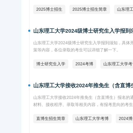
2025博士招生
2025博士招生简章
山东理
山东理工大学2024级博士研究生入学报到
山东理工大学2024级博士研究生入学报到须知，具体
策等内容，各位录取的考生可以详细了解一下。
博士研究生入学
2024考博
山东理工大学考
山东理工大学接收2024年推免生（含直
山东理工大学接收2024年推免生（含直博生）报名
材料、接收程序、录取等相关内容，有报考意向的考生
直博生招生简章
山东理工大学考博
2024