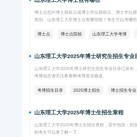
山东理工大学博士点有哪些
博士点也叫博士授权点或博士学位授权点，博士学位授
类别。山东理工大学博士点有哪些呢？考生可以考哪些
博士点
博士点院校
山东理工大学考博
山东理工大学2025年博士研究生招生专业
山东理工大学2025年博士研究生招生专业目录已发
考博动态请关注希赛网考博英语频道。
考博招生目录
2025博士招生
博士招生专业目
山东理工大学2025年博士生招生章程
山东理工大学2025年博士生招生章程，其中包括：
的考生可以来了解一下。