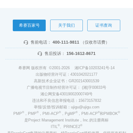
希赛百家号
关于我们
证书查询
售前电话：
400-111-9811
（仅收市话费）
售后投诉：
156-1612-8671
希赛网 版权所有 ©2001-2026
湘ICP备10203241号-14
出版物经营许可证：4301042021177
高新技术企业证书：GR202143001539
广播电视节目制作经营许可证： (湘)字00833号
湘公网安备43019002000749号
违法和不良信息举报电话：15673157832
举报/反馈/投诉邮箱：ujigu@ujigu.com
®
®
®
®
®
®
PMP
，PMP
，PMI-ACP
，PgMP
，PMI-ACP
和PMBOK
是Project Management Institute，Inc.的注册商标
®
®
ITIL
、PRINCE2