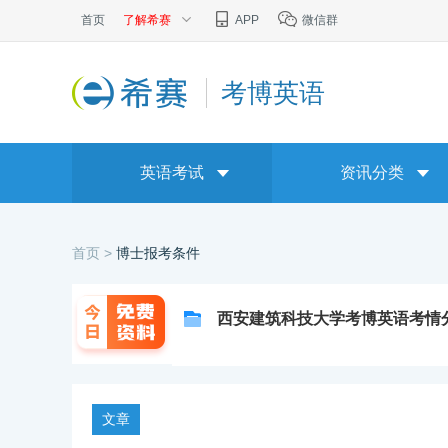
首页
了解希赛
APP
微信群
考博英语
英语考试
资讯分类
首页 >
博士报考条件
西安建筑科技大学考博英语考情
文章