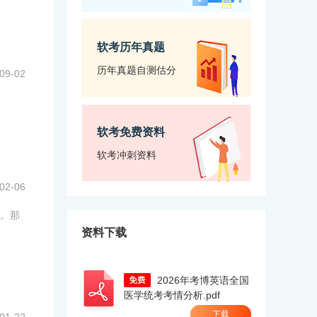
软考历年真题
历年真题自测估分
09-02
软考免费资料
软考冲刺资料
02-06
。那
资料下载
2026年考博英语全国
医学统考考情分析.pdf
下载