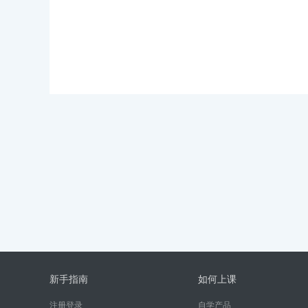
新手指南
如何上课
注册登录
自学产品