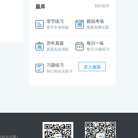
我的题库
题库
章节练习
模拟考场
章节专项突破
海量免费试题
历年真题
每日一练
真题实战演练
每天10题练习
习题练习
进入做题
核心知识点练习
仅收市话费）