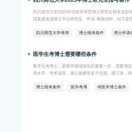
四川师范大学2025年博士研究生报考条件
四川师范大学2025年招收学术型博士研究生和专业
试直接攻读博士学位研究生、申请-考核四种。以下是四
四川师范大学考博
博士报考条件
博士申请
医学生考博士需要哪些条件
医学生考博士，是医学领域深造的重要一步，需要满足
语水平、学术成果、身心健康等多个方面。接下来，将
博士报考条件
医学考博
考医学博士条件