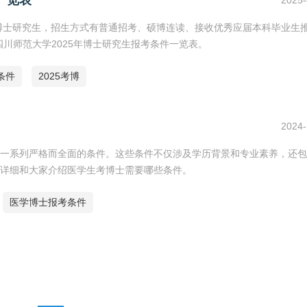
一览表
2025-
型博士研究生，招生方式有普通招考、硕博连读、接收优秀应届本科毕业生
川师范大学2025年博士研究生报考条件一览表。
条件
2025考博
2024-
一系列严格而全面的条件。这些条件不仅涉及学历背景和专业素养，还包
详细和大家介绍医学生考博士需要哪些条件。
医学博士报考条件