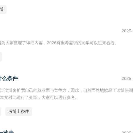
博
2025-
编为大家整理了详细内容，2026有报考需求的同学可以过来看看。
什么条件
2025-
过读博来扩宽自己的就业面与竞争力，因此，自然而然地掀起了读博热潮
本文对此进行了介绍，大家可以进行参考。
考博士条件