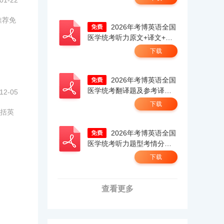
01-22
推荐免
2026年考博英语全国
医学统考听力原文+译文+答
案.pdf
下载
2026年考博英语全国
医学统考翻译题及参考译
12-05
文.pdf
下载
括英
2026年考博英语全国
医学统考听力题型考情分
析.pdf
下载
查看更多