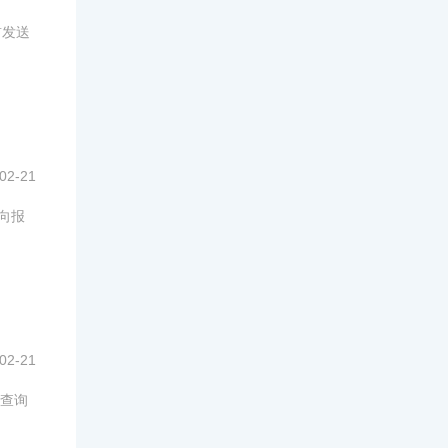
前发送
02-21
日向报
02-21
绩查询