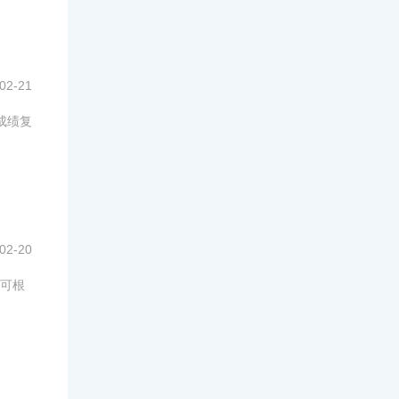
02-21
请成绩复
02-20
，可根