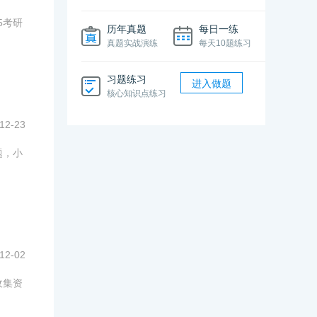
5考研
历年真题
每日一练
真题实战演练
每天10题练习
习题练习
进入做题
核心知识点练习
12-23
题，小
12-02
收集资