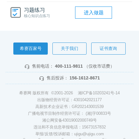
习题练习
进入做题
核心知识点练习
希赛百家号
关于我们
证书查询
售前电话：
400-111-9811
（仅收市话费）
售后投诉：
156-1612-8671
希赛网 版权所有 ©2001-2026
湘ICP备10203241号-14
出版物经营许可证：4301042021177
高新技术企业证书：GR202143001539
广播电视节目制作经营许可证： (湘)字00833号
湘公网安备43019002000749号
违法和不良信息举报电话：15673157832
举报/反馈/投诉邮箱：ujigu@ujigu.com