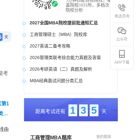
3分钟匹配目标院校，覆
盖院校1031所，多档次
院校分析
电话咨询
2027全国MBA院校提前批通知汇总
工商管理硕士（MBA）院校库
5
天
公众号
2027英语二备考攻略
2026管理类联考综合能力真题及答案
APP下载
2026考研英语（二）真题及解析
是考
MBA经典面试问题分类汇总
2017-2025近九年各科真题及详细解析
第1
考研英语（二）试题库
1
3
5
距离考试还有
天
类联
2027写作备考攻略
线由
我的题库
工商管理MBA题库