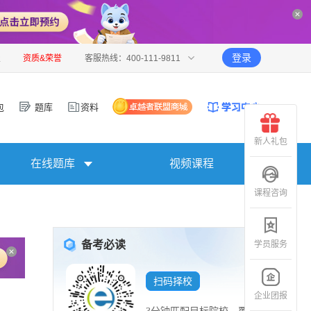
登录
报
资质&荣誉
客服热线：400-111-9811
包
题库
资料
新人礼包
在线题库
视频课程
课程咨询
备考必读
学员服务
扫码择校
企业团报