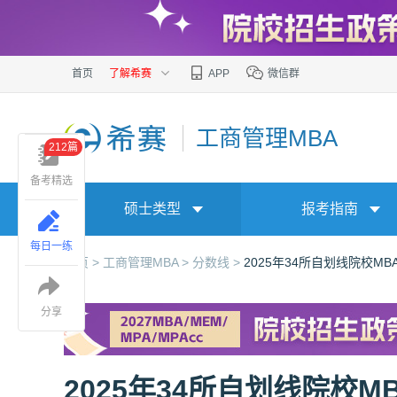
首页
了解希赛
APP
微信群
工商管理MBA
212篇
备考精选
硕士类型
报考指南
每日一练
首页 >
工商管理MBA >
分数线 >
2025年34所自划线院校M
分享
2025年34所自划线院校