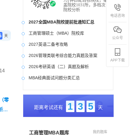
3分钟匹配目标院校，覆
盖院校1031所，多档次
院校分析
电话咨询
2027全国MBA院校提前批通知汇总
工商管理硕士（MBA）院校库
5
天
公众号
2027英语二备考攻略
2026管理类联考综合能力真题及答案
APP下载
2026考研英语（二）真题及解析
14
MBA经典面试问题分类汇总
2017-2025近九年各科真题及详细解析
卷（零
考研英语（二）试题库
1
3
5
距离考试还有
天
析】
2027写作备考攻略
我的题库
工商管理MBA题库