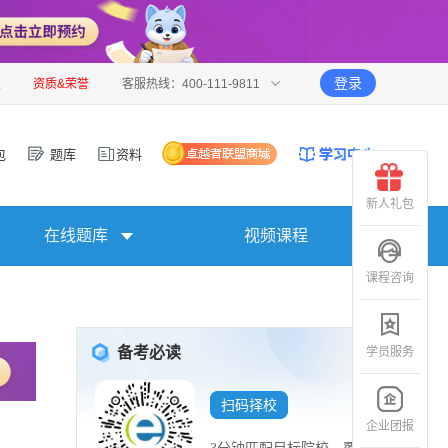
登录
报
资质&荣誉
客服热线：400-111-9811
包
题库
资料
新人礼包
在线题库
视频课程
课程咨询
备考必读
学员服务
扫码择校
企业团报