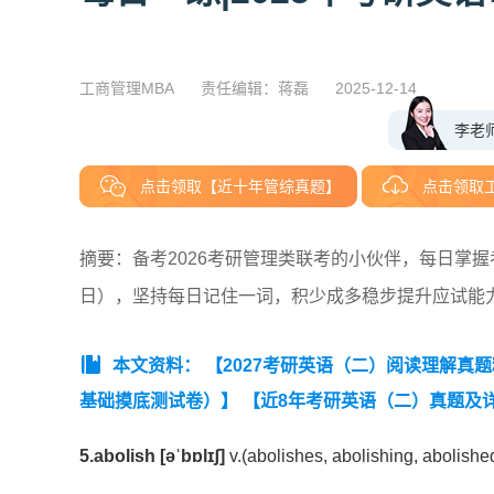
工商管理MBA
责任编辑：蒋磊
2025-12-14
李老
点击领取【近十年管综真题】
点击领取
摘要：​备考2026考研管理类联考的小伙伴，每日掌
日），坚持每日记住一词，积少成多稳步提升应试能
本文资料：
【2027考研英语（二）阅读理解真
基础摸底测试卷）】
【近8年考研英语（二）真题及详细
【考研英语（二）历年真题词频表（高频）】
【考研
5.abolish [əˈbɒlɪʃ]
v.(abolishes, abolishing, abolishe