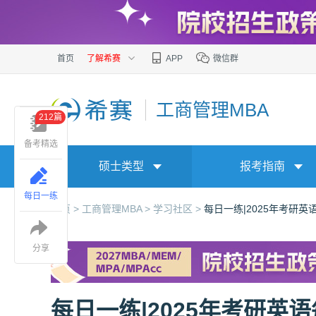
首页
了解希赛
APP
微信群
工商管理MBA
212篇
备考精选
硕士类型
报考指南
每日一练
首页 >
工商管理MBA >
学习社区 >
每日一练|2025年考研英
分享
每日一练|2025年考研英