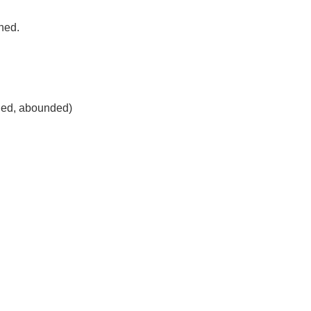
hed.
ded, abounded)