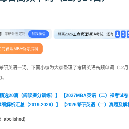
1
3
师
考研计划定制
加我微信
工商管理MBA
距离2026
考试，还有
工商管理MBA备考资料
握考研英语一词。下面小编为大家整理了考研英语高频单词（12月
力。
题精选20篇（阅读提分训练）】
【2027MBA英语（二）裸考试
解析汇总（2019-2026）】
【2026考研英语（二）真题及解
英语二小作文十大类型写作模板】
d, abolished)