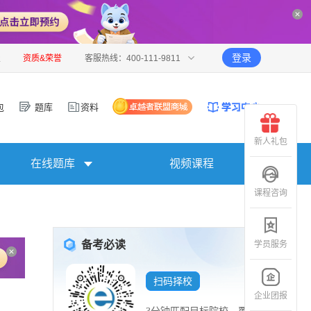
登录
报
资质&荣誉
客服热线：400-111-9811
包
题库
资料
新人礼包
在线题库
视频课程
课程咨询
备考必读
学员服务
扫码择校
企业团报