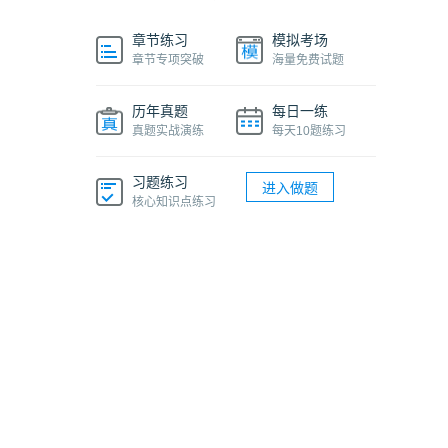
章节练习
模拟考场
章节专项突破
海量免费试题
历年真题
每日一练
真题实战演练
每天10题练习
习题练习
进入做题
核心知识点练习