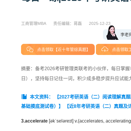
工商管理MBA
责任编辑：蒋磊
2025-12-23
李老
点击领取【近十年管综真题】
点击领取
摘要：​备考2026考研管理类联考的小伙伴，每日掌
日），坚持每日记住一词，积少成多稳步提升应试能
本文资料：
【2027考研英语（二）阅读理解真
基础摸底测试卷）】
【近8年考研英语（二）真题及详细
【考研英语（二）历年真题词频表（高频）】
【考研
3.accelerate
[əkˈseləreɪt] v.(accelerates, acceleratin