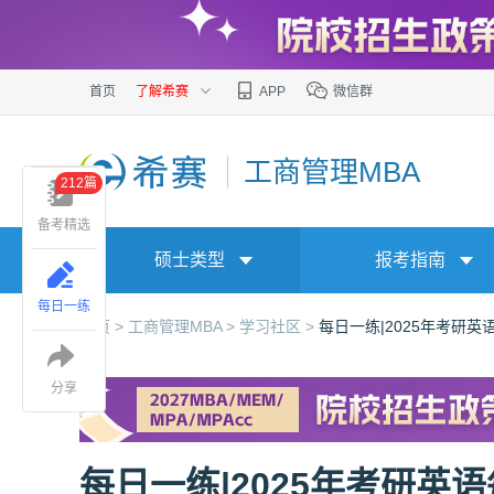
首页
了解希赛
APP
微信群
工商管理MBA
212篇
备考精选
硕士类型
报考指南
每日一练
首页 >
工商管理MBA >
学习社区 >
每日一练|2025年考研英
分享
每日一练|2025年考研英