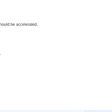
ould be accelerated.
.