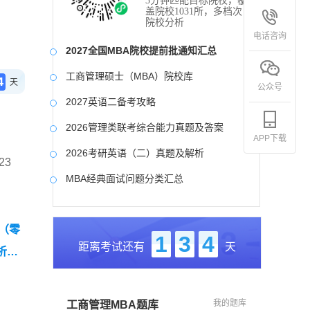
3分钟匹配目标院校，覆
盖院校1031所，多档次
院校分析
电话咨询
2027全国MBA院校提前批通知汇总
工商管理硕士（MBA）院校库
4
天
公众号
2027英语二备考攻略
2026管理类联考综合能力真题及答案
APP下载
2026考研英语（二）真题及解析
23
MBA经典面试问题分类汇总
2017-2025近九年各科真题及详细解析
卷（零
考研英语（二）试题库
1
3
4
距离考试还有
天
析】
2027写作备考攻略
我的题库
工商管理MBA题库