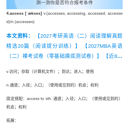
4.access [ˈækses]
v.(accesses, accessing, accessed, accesse
d)/n.(accesses)
本文资料：
【2027考研英语（二）阅读理解真题
精选20篇（阅读提分训练）】
【2027MBA英语
（二）裸考试卷（零基础摸底测试卷）】
【近8年
考研英语（二）真题及详细解析汇总（2019-202
v.访问；存取（计算机文件）；到达；进入；使用
6）】
【2026考研英语（二）真题及解析】
【考研
n.通道；入径；入口；（使用或见到的）机会；权利
英语（二）历年真题词频表（高频）】
【考研英语
二小作文十大类型写作模板】
固定搭配：access to sth. 通道；入径；入口；（使用或见到的）
机会；权利
拓展：