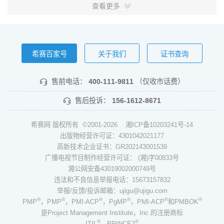
查看更多
希赛百家号
关于我们
证书查询
售前电话：
400-111-9811
（仅收市话费）
售后投诉：
156-1612-8671
希赛网 版权所有 ©2001-2026
湘ICP备10203241号-14
出版物经营许可证：4301042021177
高新技术企业证书：GR202143001539
广播电视节目制作经营许可证： (湘)字00833号
湘公网安备43019002000749号
违法和不良信息举报电话：15673157832
举报/反馈/投诉邮箱：ujigu@ujigu.com
®
®
®
®
®
®
PMP
，PMP
，PMI-ACP
，PgMP
，PMI-ACP
和PMBOK
是Project Management Institute，Inc.的注册商标
®
®
ITIL
、PRINCE2