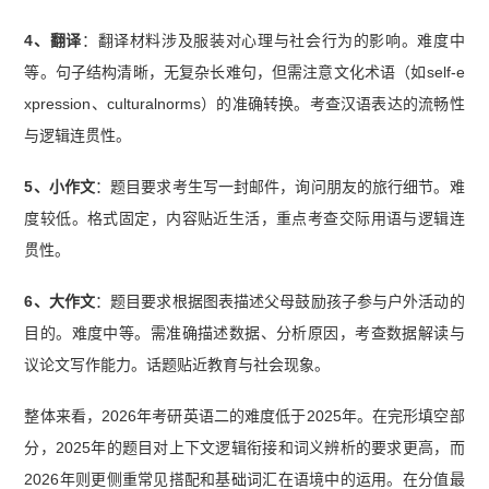
4、翻译
：翻译材料涉及服装对心理与社会行为的影响。难度中
等。句子结构清晰，无复杂长难句，但需注意文化术语（如self-e
xpression、culturalnorms）的准确转换。考查汉语表达的流畅性
与逻辑连贯性。
5、小作文
：题目要求考生写一封邮件，询问朋友的旅行细节。难
度较低。格式固定，内容贴近生活，重点考查交际用语与逻辑连
贯性。
6、大作文
：题目要求根据图表描述父母鼓励孩子参与户外活动的
目的。难度中等。需准确描述数据、分析原因，考查数据解读与
议论文写作能力。话题贴近教育与社会现象。
整体来看，2026年考研英语二的难度低于2025年。在完形填空部
分，2025年的题目对上下文逻辑衔接和词义辨析的要求更高，而
2026年则更侧重常见搭配和基础词汇在语境中的运用。在分值最