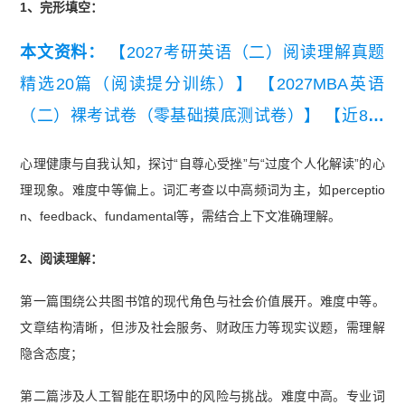
1、完形填空：
本文资料：
【2027考研英语（二）阅读理解真题
精选20篇（阅读提分训练）】
【2027MBA英语
（二）裸考试卷（零基础摸底测试卷）】
【近8年
考研英语（二）真题及详细解析汇总（2019-202
心理健康与自我认知，探讨“自尊心受挫”与“过度个人化解读”的心
6）】
【2019-2026年管综写作历年真题及范文汇
理现象。难度中等偏上。词汇考查以中高频词为主，如perceptio
总】
【2026考研英语（二）真题及解析】
【考研
n、feedback、fundamental等，需结合上下文准确理解。
英语（二）历年真题词频表（高频）】
【考研英语
2、阅读理解：
二小作文十大类型写作模板】
第一篇围绕公共图书馆的现代角色与社会价值展开。难度中等。
文章结构清晰，但涉及社会服务、财政压力等现实议题，需理解
隐含态度；
第二篇涉及人工智能在职场中的风险与挑战。难度中高。专业词