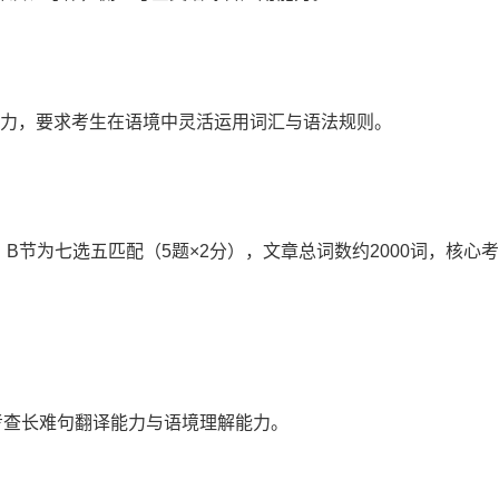
用能力，要求考生在语境中灵活运用词汇与语法规则。
，B节为七选五匹配（5题×2分），文章总词数约2000词，核心
考查长难句翻译能力与语境理解能力。