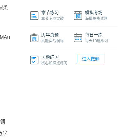
理类
章节练习
模拟考场
章节专项突破
海量免费试题
历年真题
每日一练
MAu
真题实战演练
每天10题练习
习题练习
进入做题
核心知识点练习
大领
数学