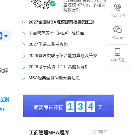
3分钟匹配目标院校，覆
盖院校1031所，多档次
院校分析
电话咨询
2027全国MBA院校提前批通知汇总
工商管理硕士（MBA）院校库
4
天
公众号
2027英语二备考攻略
2026管理类联考综合能力真题及答案
APP下载
2026考研英语（二）真题及解析
家解
MBA经典面试问题分类汇总
2017-2025近九年各科真题及详细解析
摸底测
考研英语（二）试题库
1
3
4
距离考试还有
天
02
2027写作备考攻略
我的题库
工商管理MBA题库