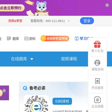
登录
报
资质&荣誉
客服热线：400-111-9811
包
题库
资料
新人礼包
在线题库
视频课程
课程咨询
备考必读
学员服务
扫码择校
企业团报