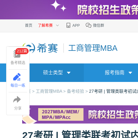
首页
了解希赛
APP
微信群
工商管理MBA
212篇
备考精选
硕士类型
报考指南
每日一练
首页 >
工商管理MBA >
备考经验 >
27考研 | 管理类联考
分享
27考研 | 管理类联考初