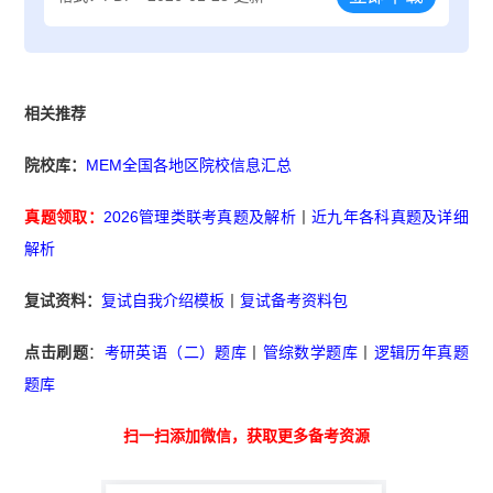
相关推荐
院校库：
MEM全国各地区院校信息汇总
真题领取：
2026管理类联考真题及解析
丨
近九年各科真题及详细
解析
复试资料：
复试自我介绍模板
丨
复试备考资料包
点击刷题
：
考研英语（二）题库
丨
管综数学题库
丨
逻辑历年真题
题库
扫一扫添加微信，获取更多备考资源