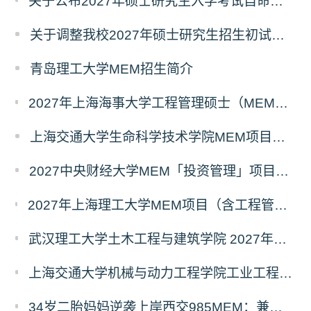
关于公布2027年硕士研究生入学考试自命题考试科目考试大纲的通知
关于调整我校2027年硕士研究生招生初试科目的公告
青岛理工大学MEM招生简介
2027年上海海事大学工程管理硕士（MEM）宁波产教融合研究生培养项目
上海交通大学生命科学技术学院MEM项目全新介绍
2027中央财经大学MEM「投资管理」项目招生专题正式上线
2027年上海理工大学MEM项目（含工程管理、工业工程与管理、物流工程与管理）奖助学金政策发布
武汉理工大学土木工程与建筑学院 2027年工程管理硕士（MEM）招生简章
上海交通大学机械与动力工程学院工业工程学科硕士生招生专业及统考科目调整公告
34岁二胎妈妈逆袭上岸西交985MEM：兼顾工作带娃，零基础5个月逆风翻盘