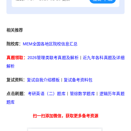
相关推荐
院校库：
MEM全国各地区院校信息汇总
真题领取：
2026管理类联考真题及解析
丨
近九年各科真题及详细
解析
复试资料：
复试自我介绍模板
丨
复试备考资料包
点击刷题
：
考研英语（二）题库
丨
管综数学题库
丨
逻辑历年真题
题库
扫一扫添加微信，获取更多备考资源