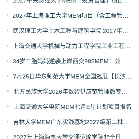
2027中央财经大学MEM「投资管理」项目招生专题正式上线
2027年上海理工大学MEM项目（含工程管理、工业工程与管理、物流工程与管理）奖助学金政策发布
武汉理工大学土木工程与建筑学院 2027年工程管理硕士（MEM）招生简章
上海交通大学机械与动力工程学院工业工程学科硕士生招生专业及统考科目调整公告
34岁二胎妈妈逆袭上岸西交985MEM：兼顾工作带娃，零基础5个月逆风翻盘
7月25日华东师范大学MEM全国巡展【长沙站】开启，欢迎报考！
北方民族大学2026年数智供应链管理微专业招生简章
上海交通大学电院MEM七月E星计划项目报名
吉林大学MEM广东实践基地2027级第二批次预审面试启动
2027年上海海事大学交通运输学院非全日制专业硕士招生资讯