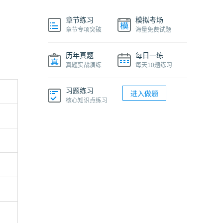
章节练习
模拟考场
章节专项突破
海量免费试题
历年真题
每日一练
真题实战演练
每天10题练习
习题练习
进入做题
核心知识点练习