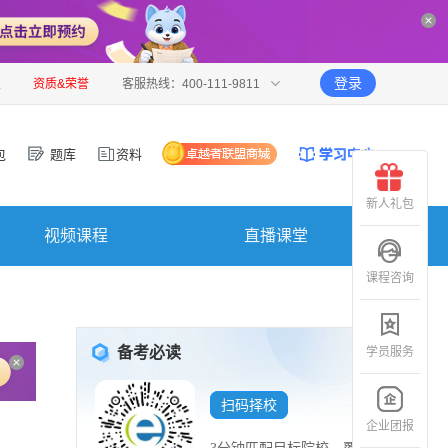
登录
报
资质&荣誉
客服热线：400-111-9811
包
题库
资料
新人礼包
视频课程
直播课堂
课程咨询
备考必读
学员服务
扫码择校
企业团报