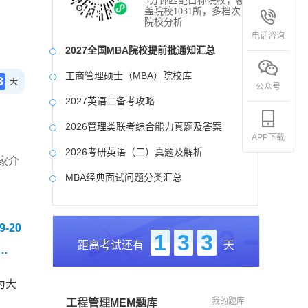
3分钟匹配目标院校，覆
盖院校1031所，多档次
院校分析
电话咨询
2027全国MBA院校提前批通知汇总
工商管理硕士（MBA）院校库
3
天
公众号
2027英语二备考攻略
2026管理类联考综合能力真题及答案
APP下载
2026考研英语（二）真题及解析
家介
MBA经典面试问题分类汇总
2017-2025近九年各科真题及详细解析
-20
考研英语（二）试题库
1
3
3
距离考试还有
天
2027写作备考攻略
为大
我的题库
工程管理MEM题库