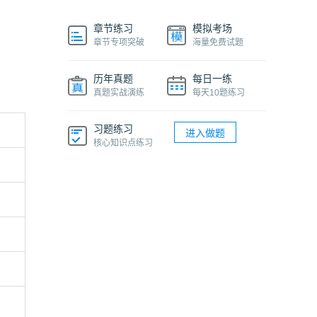
章节练习
模拟考场
章节专项突破
海量免费试题
历年真题
每日一练
真题实战演练
每天10题练习
习题练习
进入做题
核心知识点练习