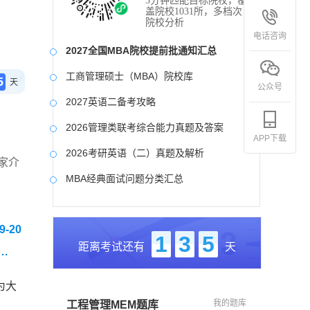
3分钟匹配目标院校，覆
盖院校1031所，多档次
院校分析
电话咨询
2027全国MBA院校提前批通知汇总
工商管理硕士（MBA）院校库
5
天
公众号
2027英语二备考攻略
2026管理类联考综合能力真题及答案
APP下载
2026考研英语（二）真题及解析
家介
MBA经典面试问题分类汇总
2017-2025近九年各科真题及详细解析
-20
考研英语（二）试题库
1
3
5
距离考试还有
天
2027写作备考攻略
为大
我的题库
工程管理MEM题库