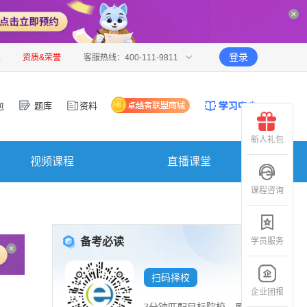
登录
报
资质&荣誉
客服热线：400-111-9811
包
题库
资料
新人礼包
视频课程
直播课堂
课程咨询
备考必读
学员服务
扫码择校
企业团报