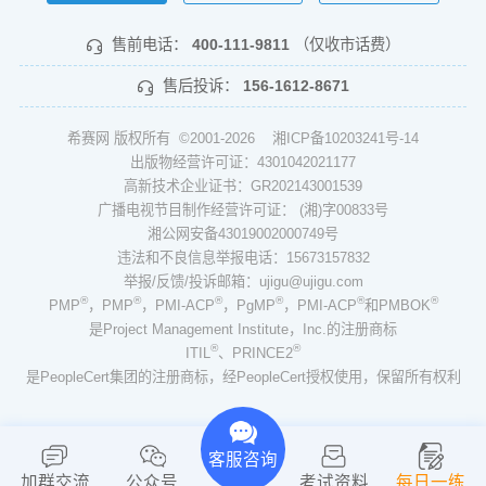
售前电话：
400-111-9811
（仅收市话费）
售后投诉：
156-1612-8671
希赛网 版权所有 ©2001-2026
湘ICP备10203241号-14
出版物经营许可证：4301042021177
高新技术企业证书：GR202143001539
广播电视节目制作经营许可证： (湘)字00833号
湘公网安备43019002000749号
违法和不良信息举报电话：15673157832
举报/反馈/投诉邮箱：ujigu@ujigu.com
®
®
®
®
®
®
PMP
，PMP
，PMI-ACP
，PgMP
，PMI-ACP
和PMBOK
是Project Management Institute，Inc.的注册商标
®
®
ITIL
、PRINCE2
是PeopleCert集团的注册商标，经PeopleCert授权使用，保留所有权利
客服咨询
加群交流
公众号
考试资料
每日一练