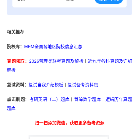
相关推荐
院校库：
MEM全国各地区院校信息汇总
真题领取：
2026管理类联考真题及解析
丨
近九年各科真题及详细
解析
复试资料：
复试自我介绍模板
丨
复试备考资料包
点击刷题
：
考研英语（二）题库
丨
管综数学题库
丨
逻辑历年真题
题库
扫一扫添加微信，获取更多备考资源