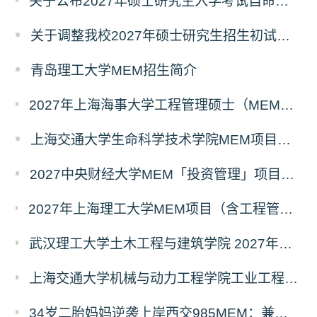
关于公布2027年硕士研究生入学考试自命题考试科目考试大纲的通知
关于调整我校2027年硕士研究生招生初试科目的公告
青岛理工大学MEM招生简介
2027年上海海事大学工程管理硕士（MEM）宁波产教融合研究生培养项目
上海交通大学生命科学技术学院MEM项目全新介绍
2027中央财经大学MEM「投资管理」项目招生专题正式上线
2027年上海理工大学MEM项目（含工程管理、工业工程与管理、物流工程与管理）奖助学金政策发布
武汉理工大学土木工程与建筑学院 2027年工程管理硕士（MEM）招生简章
上海交通大学机械与动力工程学院工业工程学科硕士生招生专业及统考科目调整公告
34岁二胎妈妈逆袭上岸西交985MEM：兼顾工作带娃，零基础5个月逆风翻盘