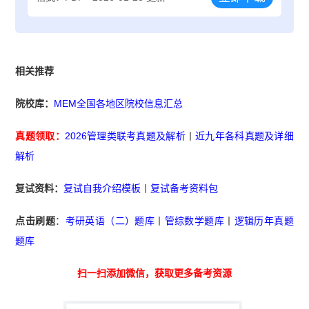
相关推荐
院校库：
MEM全国各地区院校信息汇总
真题领取：
2026管理类联考真题及解析
丨
近九年各科真题及详细
解析
复试资料：
复试自我介绍模板
丨
复试备考资料包
点击刷题
：
考研英语（二）题库
丨
管综数学题库
丨
逻辑历年真题
题库
扫一扫添加微信，获取更多备考资源