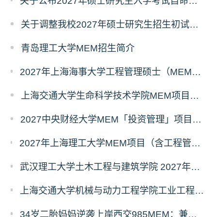
关于公布2027年硕士研究生入学考试自命题考试科目考试大纲的通知
关于调整我校2027年硕士研究生招生初试科目的公告
青岛理工大学MEM招生简介
2027年上海海事大学工程管理硕士（MEM）宁波产教融合研究生培养项目
上海交通大学生命科学技术学院MEM项目全新介绍
2027中央财经大学MEM「投资管理」项目招生专题正式上线
2027年上海理工大学MEM项目（含工程管理、工业工程与管理、物流工程与管理）奖助学金政策发布
武汉理工大学土木工程与建筑学院 2027年工程管理硕士（MEM）招生简章
上海交通大学机械与动力工程学院工业工程学科硕士生招生专业及统考科目调整公告
34岁二胎妈妈逆袭上岸西交985MEM：兼顾工作带娃，零基础5个月逆风翻盘