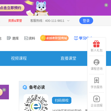
登录
报
资质&荣誉
客服热线：400-111-9811
包
题库
资料
新人礼包
视频课程
直播课堂
课程咨询
备考必读
学员服务
扫码择校
企业团报