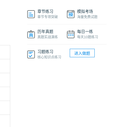
章节练习
模拟考场
章节专项突破
海量免费试题
历年真题
每日一练
真题实战演练
每天10题练习
习题练习
进入做题
核心知识点练习