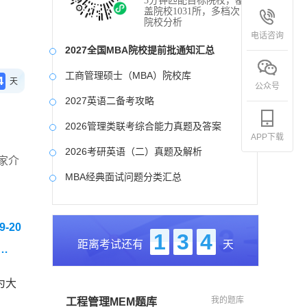
3分钟匹配目标院校，覆
盖院校1031所，多档次
院校分析
电话咨询
2027全国MBA院校提前批通知汇总
工商管理硕士（MBA）院校库
4
天
公众号
2027英语二备考攻略
2026管理类联考综合能力真题及答案
APP下载
2026考研英语（二）真题及解析
家介
MBA经典面试问题分类汇总
2017-2025近九年各科真题及详细解析
-20
考研英语（二）试题库
1
3
4
距离考试还有
天
2027写作备考攻略
为大
我的题库
工程管理MEM题库