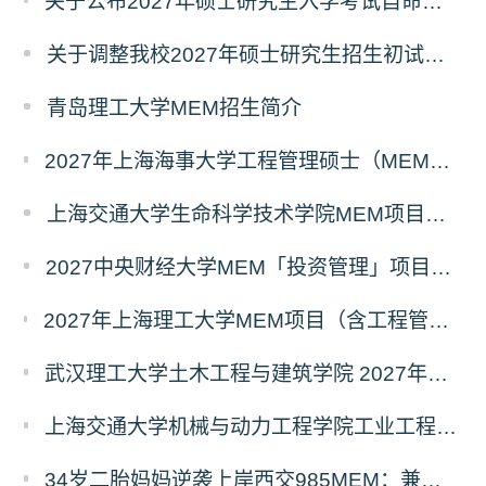
关于公布2027年硕士研究生入学考试自命题考试科目考试大纲的通知
关于调整我校2027年硕士研究生招生初试科目的公告
青岛理工大学MEM招生简介
2027年上海海事大学工程管理硕士（MEM）宁波产教融合研究生培养项目
上海交通大学生命科学技术学院MEM项目全新介绍
2027中央财经大学MEM「投资管理」项目招生专题正式上线
2027年上海理工大学MEM项目（含工程管理、工业工程与管理、物流工程与管理）奖助学金政策发布
武汉理工大学土木工程与建筑学院 2027年工程管理硕士（MEM）招生简章
上海交通大学机械与动力工程学院工业工程学科硕士生招生专业及统考科目调整公告
34岁二胎妈妈逆袭上岸西交985MEM：兼顾工作带娃，零基础5个月逆风翻盘