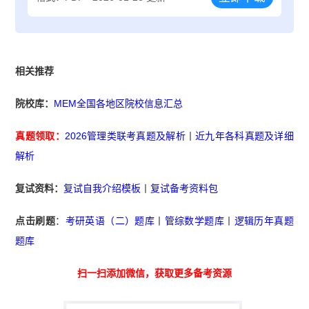
相关推荐
院校库：
MEM全国各地区院校信息汇总
真题领取：
2026管理类联考真题及解析
丨
近九年各科真题及详细
解析
复试资料：
复试自我介绍模板
丨
复试备考资料包
点击刷题
：
考研英语（二）题库
丨
管综数学题库
丨
逻辑历年真题
题库
扫一扫添加微信，获取更多备考资源