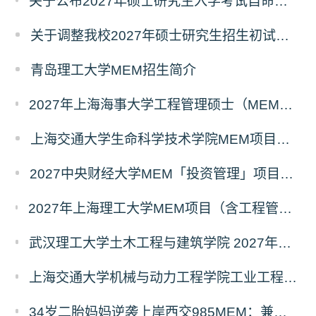
关于公布2027年硕士研究生入学考试自命题考试科目考试大纲的通知
关于调整我校2027年硕士研究生招生初试科目的公告
青岛理工大学MEM招生简介
2027年上海海事大学工程管理硕士（MEM）宁波产教融合研究生培养项目
上海交通大学生命科学技术学院MEM项目全新介绍
2027中央财经大学MEM「投资管理」项目招生专题正式上线
2027年上海理工大学MEM项目（含工程管理、工业工程与管理、物流工程与管理）奖助学金政策发布
武汉理工大学土木工程与建筑学院 2027年工程管理硕士（MEM）招生简章
上海交通大学机械与动力工程学院工业工程学科硕士生招生专业及统考科目调整公告
34岁二胎妈妈逆袭上岸西交985MEM：兼顾工作带娃，零基础5个月逆风翻盘