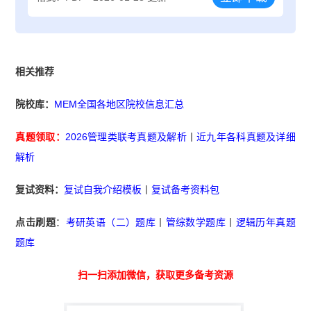
相关推荐
院校库：
MEM全国各地区院校信息汇总
真题领取：
2026管理类联考真题及解析
丨
近九年各科真题及详细
解析
复试资料：
复试自我介绍模板
丨
复试备考资料包
点击刷题
：
考研英语（二）题库
丨
管综数学题库
丨
逻辑历年真题
题库
扫一扫添加微信，获取更多备考资源