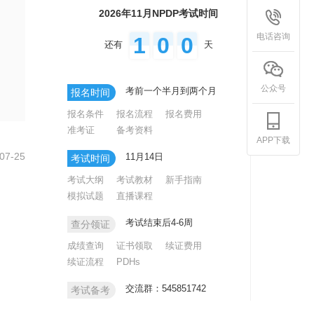
2026年11月NPDP考试时间
电话咨询
1
0
0
还有
天
公众号
考前一个半月到两个月
报名时间
报名条件
报名流程
报名费用
准考证
备考资料
APP下载
07-25
11月14日
考试时间
考试大纲
考试教材
新手指南
模拟试题
直播课程
考试结束后4-6周
查分领证
成绩查询
证书领取
续证费用
续证流程
PDHs
交流群：545851742
考试备考
名词解析
高频知识点
思维导图