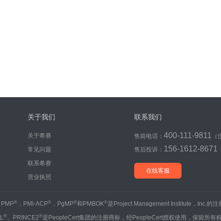
关于我们
联系我们
400-111-9811
关于希赛
售前电话：
（
156-1612-8671
常见问题
售后投诉：
联系希赛
在线客服
营业执照
®
®
®
®
，PMP
，PMI-ACP
，PgMP
和PMBOK
是Project Management Institute，Inc.
®
®
IL
、PRINCE2
是PeopleCert集团的注册商标，经PeopleCert授权使用，保留所有