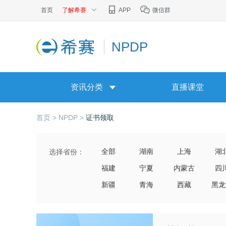
首页
了解希赛
APP
微信群
NPDP
资讯分类
直播课堂
首页 >
NPDP >
证书领取
全部
湖南
上海
湖
选择省份：
福建
宁夏
内蒙古
四
新疆
青海
西藏
黑龙