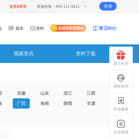
登录
资质&荣誉
客服热线：400-111-9811
包
题库
资料
视频资讯
资料下载
新人礼包
课程咨询
苏
安徽
山东
浙江
江西
东
广西
海南
陕西
甘肃
学员服务
企业团报