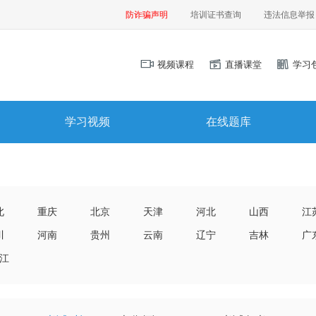
防诈骗声明
培训证书查询
违法信息举报
视频课程
直播课堂
学习
学习视频
在线题库
北
重庆
北京
天津
河北
山西
江
川
河南
贵州
云南
辽宁
吉林
广
江