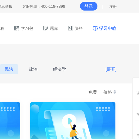
登录
信息举报
客服热线：400-118-7898
|
注册
程
学习包
题库
资料
民法
政治
经济学
[展开]
理
生理学
免费
价格
山东省《高等数学III》
育理论
经济学与管理学基础