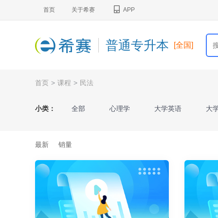
首页
关于希赛
APP
普通专升本
[全国]
首页
>
课程
>
民法
小类：
全部
心理学
大学英语
大
基础会计
市场营销学
艺术概论
最新
销量
河北省《数学（一）》
河北省《数学（
内蒙古《高等数学I》
内蒙古《高等数学I
电子商务