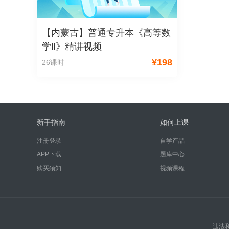
【内蒙古】普通专升本《高等数
学Ⅱ》精讲视频
¥
198
26课时
新手指南
如何上课
注册登录
自学产品
APP下载
题库中心
购买须知
视频课程
违法和