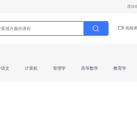
违法
视频课
学语文
计算机
管理学
高等数学
教育学
学前教育学
病理解剖学
财会基础
人力资源管
二）》
山东省《高等数学I》
山东省《高等数学II》
I》
西方经济学
微观经济学
宏观经济学
教