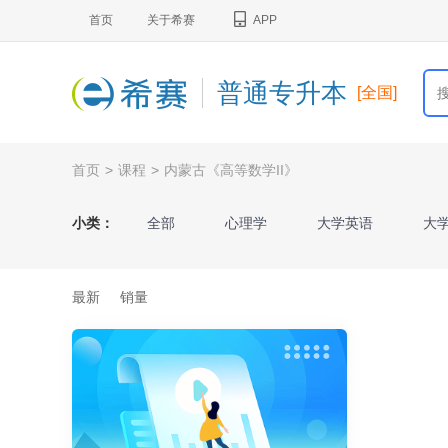
首页
关于希赛
APP
普通专升本
[全国]
首页
>
课程
>
内蒙古《高等数学II》
小类：
全部
心理学
大学英语
大
基础会计
市场营销学
艺术概论
最新
销量
河北省《数学（一）》
河北省《数学（
内蒙古《高等数学I》
内蒙古《高等数学I
电子商务