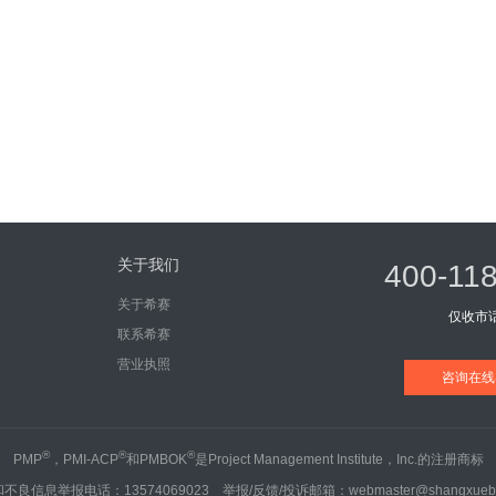
关于我们
400-11
关于希赛
仅收市
联系希赛
营业执照
咨询在线
®
®
®
PMP
，PMI-ACP
和PMBOK
是Project Management Institute，Inc.的注册商标
不良信息举报电话：13574069023 举报/反馈/投诉邮箱：webmaster@shangxueba