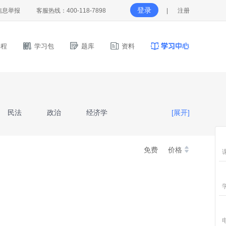
登录
信息举报
客服热线：400-118-7898
|
注册
程
学习包
题库
资料
民法
政治
经济学
[展开]
理
生理学
免费
价格
山东省《高等数学III》
育理论
经济学与管理学基础