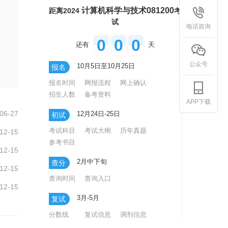
计算机科学与技术081200
距离2024
考
试
电话咨询
0
0
0
还有
天
公众号
10月5日至10月25日
报名
报名时间
网报流程
网上确认
招生人数
备考资料
APP下载
06-27
12月24日-25日
初试
考试科目
考试大纲
历年真题
12-15
参考书目
12-15
2月中下旬
查分
12-15
查询时间
查询入口
12-15
3月-5月
复试
分数线
复试信息
调剂信息
录取专题