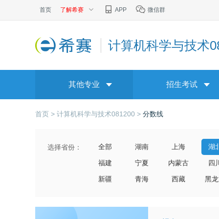
首页
了解希赛
APP
微信群
计算机科学与技术08
其他专业
招生考试
首页 >
计算机科学与技术081200 >
分数线
全部
湖南
上海
湖
选择省份：
福建
宁夏
内蒙古
四
新疆
青海
西藏
黑龙