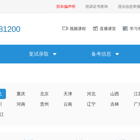
防诈骗声明
培训证书查询
违法信息举
1200
视频课程
直播课堂
学习
复试录取
备考信息
北
重庆
北京
天津
河北
山西
江
川
河南
贵州
云南
辽宁
吉林
广
江