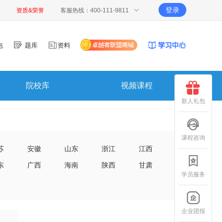
登录
报
资质&荣誉
客服热线：400-111-9811
包
题库
资料
院校库
视频课程
新人礼包
课程咨询
苏
安徽
山东
浙江
江西
东
广西
海南
陕西
甘肃
学员服务
企业团报