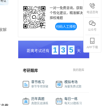
研考试
一对一免费咨询，获取
电话咨询
个性化建议，精准解决
择校难题
扫码人工择校
家解
公众号
APP下载
1
3
5
距离考试还有
天
我的题库
考研题库
章节练习
模拟考场
章节专项突破
海量免费试题
历年真题
每日一练
真题实战演练
每天10题练习
义务教