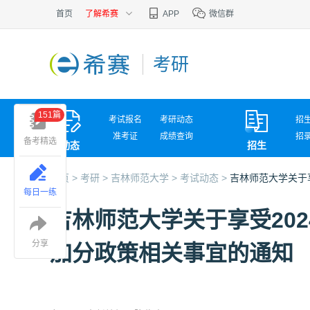
首页
了解希赛
APP
微信群
考研
151篇
考试报名
考研动态
招
准考证
成绩查询
招
备考精选
动态
招生
考试问答
复
首页 >
考研 >
吉林师范大学 >
考试动态 >
吉林师范大学关于
每日一练
吉林师范大学关于享受20
分享
加分政策相关事宜的通知