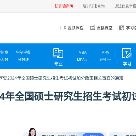
防诈骗声明
培训证书查询
违法信息举
视频课程
直播课堂
学习
生简章
学制学费
MBA
MPA
录人数
分数线
MPAcc
更多>>
专业
学习
试信息
调剂信息
MEM
MAud
MLIS
MTA
享受2024年全国硕士研究生招生考试初试加分政策相关事宜的通知
汉硕
心理学
计算机学硕
计算机专硕
24年全国硕士研究生招生考试初
新闻传播
国际商务
应用统计
网信安全
材料工程
电气工程
英语翻译
社会工作