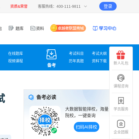
登录
报
资质&荣誉
客服热线：400-111-9811
包
题库
资料
在线题库
考试科目
考试大纲
视频课程
历年真题
资料下载
新人礼包
备考
课程咨询
试
备考必读
大数据智能择校，海量
学员服务
院校，一键查询
扫码AI择校
企业团报