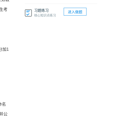
生考
习题练习
进入做题
核心知识点练习
分加1
命名
并公