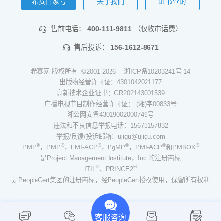
希赛百家号
关于我们
证书查询
售前电话：
400-111-9811
（仅收市话费）
售后投诉：
156-1612-8671
希赛网 版权所有 ©2001-2026
湘ICP备10203241号-14
出版物经营许可证：4301042021177
高新技术企业证书：GR202143001539
广播电视节目制作经营许可证： (湘)字00833号
湘公网安备43019002000749号
违法和不良信息举报电话：15673157832
举报/反馈/投诉邮箱：ujigu@ujigu.com
®
®
®
®
®
®
PMP
，PMP
，PMI-ACP
，PgMP
，PMI-ACP
和PMBOK
是Project Management Institute，Inc.的注册商标
®
®
ITIL
、PRINCE2
是PeopleCert集团的注册商标，经PeopleCert授权使用，保留所有权利
客服咨询