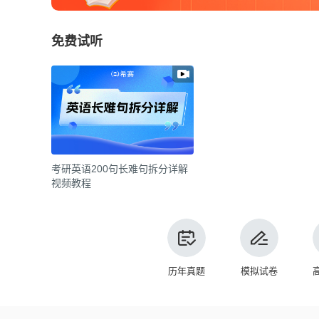
免费试听
考研英语200句长难句拆分详解
视频教程
历年真题
模拟试卷