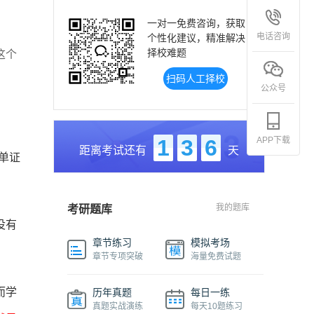
一对一免费咨询，获取
电话咨询
个性化建议，精准解决
择校难题
这个
扫码人工择校
公众号
APP下载
1
3
6
距离考试还有
天
单证
我的题库
考研题库
没有
章节练习
模拟考场
章节专项突破
海量免费试题
而学
历年真题
每日一练
真题实战演练
每天10题练习