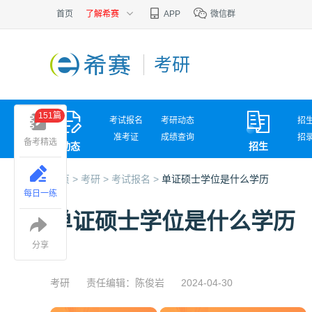
首页
了解希赛
APP
微信群
考研
151篇
考试报名
考研动态
招
准考证
成绩查询
招
备考精选
动态
招生
考试问答
复
首页 >
考研 >
考试报名 >
单证硕士学位是什么学历
每日一练
单证硕士学位是什么学历
分享
考研
责任编辑：陈俊岩
2024-04-30