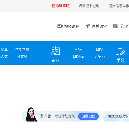
防诈骗声明
培训证书查询
违法信息举
视频课程
直播课堂
学习
生简章
学制学费
MBA
MPA
录人数
分数线
MPAcc
更多>>
专业
学习
试信息
调剂信息
MEM
MAud
MLIS
MTA
汉硕
心理学
计算机学硕
计算机专硕
新闻传播
国际商务
应用统计
网信安全
材料工程
电气工程
英语翻译
社会工作
唐老师
考研计划定制
加我微信
距2026级考