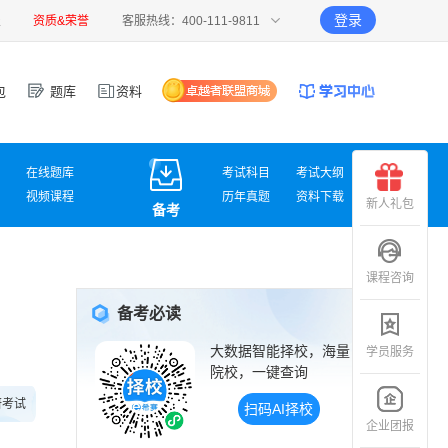
登录
报
资质&荣誉
客服热线：400-111-9811
包
题库
资料
在线题库
考试科目
考试大纲
视频课程
历年真题
资料下载
新人礼包
备考
课程咨询
备考必读
大数据智能择校，海量
学员服务
院校，一键查询
研考试
扫码AI择校
企业团报