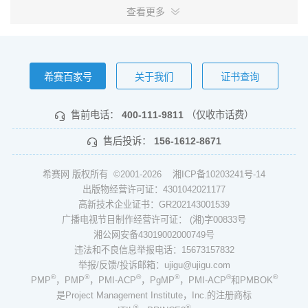
查看更多
希赛百家号
关于我们
证书查询
售前电话：
400-111-9811
（仅收市话费）
售后投诉：
156-1612-8671
希赛网 版权所有 ©2001-2026
湘ICP备10203241号-14
出版物经营许可证：4301042021177
高新技术企业证书：GR202143001539
广播电视节目制作经营许可证： (湘)字00833号
湘公网安备43019002000749号
违法和不良信息举报电话：15673157832
举报/反馈/投诉邮箱：ujigu@ujigu.com
®
®
®
®
®
®
PMP
，PMP
，PMI-ACP
，PgMP
，PMI-ACP
和PMBOK
是Project Management Institute，Inc.的注册商标
®
®