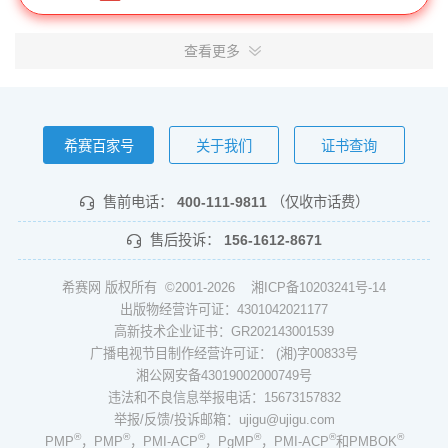
查看更多
希赛百家号
关于我们
证书查询
售前电话：
400-111-9811
（仅收市话费）
售后投诉：
156-1612-8671
希赛网 版权所有 ©2001-2026
湘ICP备10203241号-14
出版物经营许可证：4301042021177
高新技术企业证书：GR202143001539
广播电视节目制作经营许可证： (湘)字00833号
湘公网安备43019002000749号
违法和不良信息举报电话：15673157832
举报/反馈/投诉邮箱：ujigu@ujigu.com
®
®
®
®
®
®
PMP
，PMP
，PMI-ACP
，PgMP
，PMI-ACP
和PMBOK