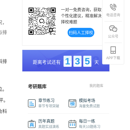
一对一免费咨询，获取
电话咨询
个性化建议，精准解决
择校难题
况，
与排
扫码人工择校
公众号
APP下载
1
3
5
科排
距离考试还有
天
我的题库
考研题库
位。
平。
章节练习
模拟考场
章节专项突破
海量免费试题
会科
历年真题
每日一练
真题实战演练
每天10题练习