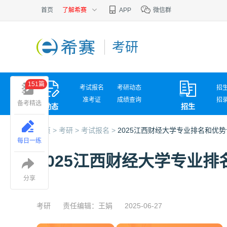
首页
了解希赛
APP
微信群
考研
151篇
考试报名
考研动态
招
准考证
成绩查询
招
备考精选
动态
招生
考试问答
复
首页 >
考研 >
考试报名 >
2025江西财经大学专业排名和优
每日一练
2025江西财经大学专业
分享
考研
责任编辑：王娟
2025-06-27