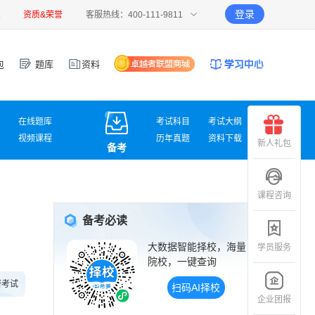
登录
报
资质&荣誉
客服热线：400-111-9811
包
题库
资料
在线题库
考试科目
考试大纲
视频课程
历年真题
资料下载
新人礼包
备考
课程咨询
备考必读
大数据智能择校，海量
学员服务
院校，一键查询
研考试
扫码AI择校
企业团报