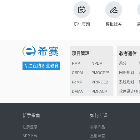
历年真题
模拟试卷
项目管理
软考通信
PMP
NPDP
系分
专注在线职业教育
CSPM
PMOCP™
网络规划
25年
PgMP
PRINCE2
系统规划
DAMA
PMI-ACP
软件设计师
ESG
华为项目管
监理
理认证
电子商务
新手指南
如何上课
信息安全
注册登录
自学产品
嵌入式
APP下载
直播课堂
网络管理员