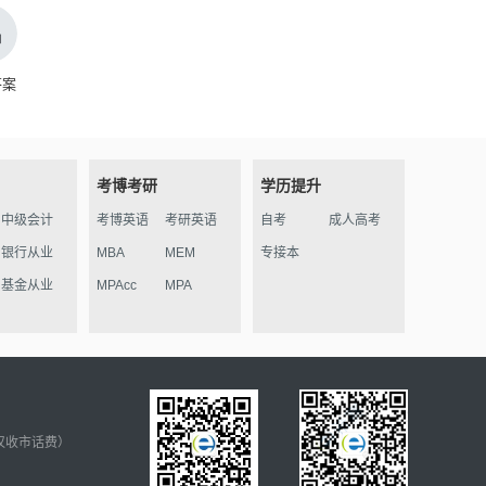
答案
考博考研
学历提升
中级会计
考博英语
考研英语
自考
成人高考
银行从业
MBA
MEM
专接本
基金从业
MPAcc
MPA
仅收市话费）