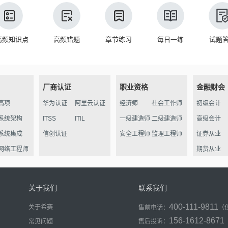
高频知识点
高频错题
章节练习
每日一练
试题
厂商认证
职业资格
金融财会
高项
华为认证
阿里云认证
经济师
社会工作师
初级会计
系统架构
ITSS
ITIL
一级建造师
二级建造师
高级会计
系统集成
信创认证
安全工程师
监理工程师
证券从业
网络工程师
期货从业
信管
软件评测
关于我们
联系我们
数据库
400-111-9811
关于希赛
售前电话：
（
程序员
156-1612-8671
常见问题
售后投诉：
信息处理员