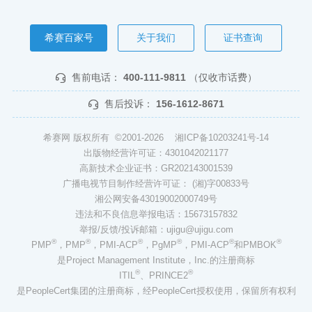
希赛百家号
关于我们
证书查询
售前电话：
400-111-9811
（仅收市话费）
售后投诉：
156-1612-8671
希赛网 版权所有 ©2001-2026
湘ICP备10203241号-14
出版物经营许可证：4301042021177
高新技术企业证书：GR202143001539
广播电视节目制作经营许可证： (湘)字00833号
湘公网安备43019002000749号
违法和不良信息举报电话：15673157832
举报/反馈/投诉邮箱：ujigu@ujigu.com
®
®
®
®
®
®
PMP
，PMP
，PMI-ACP
，PgMP
，PMI-ACP
和PMBOK
是Project Management Institute，Inc.的注册商标
®
®
ITIL
、PRINCE2
是PeopleCert集团的注册商标，经PeopleCert授权使用，保留所有权利