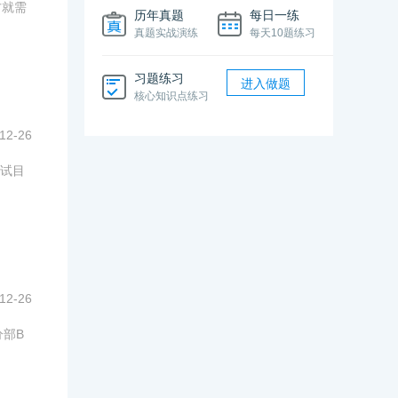
方就需
历年真题
每日一练
真题实战演练
每天10题练习
习题练习
进入做题
核心知识点练习
12-26
试目
12-26
分部B