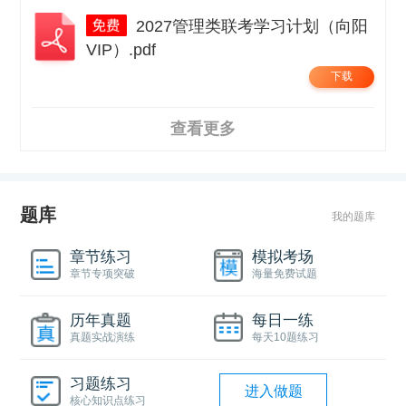
2027管理类联考学习计划（向阳
VIP）.pdf
下载
查看更多
题库
我的题库
章节练习
模拟考场
章节专项突破
海量免费试题
历年真题
每日一练
真题实战演练
每天10题练习
习题练习
进入做题
核心知识点练习