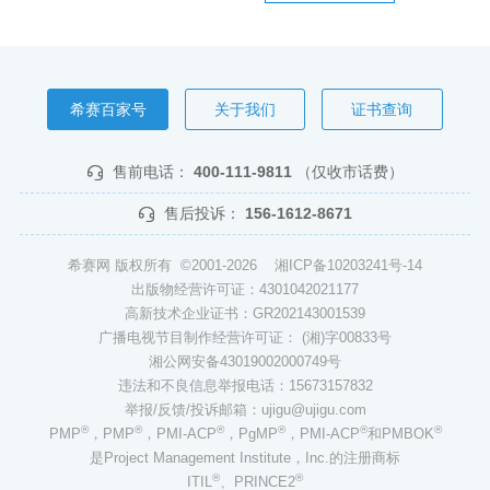
希赛百家号
关于我们
证书查询
售前电话：
400-111-9811
（仅收市话费）
售后投诉：
156-1612-8671
希赛网 版权所有 ©2001-2026
湘ICP备10203241号-14
出版物经营许可证：4301042021177
高新技术企业证书：GR202143001539
广播电视节目制作经营许可证： (湘)字00833号
湘公网安备43019002000749号
违法和不良信息举报电话：15673157832
举报/反馈/投诉邮箱：ujigu@ujigu.com
®
®
®
®
®
®
PMP
，PMP
，PMI-ACP
，PgMP
，PMI-ACP
和PMBOK
是Project Management Institute，Inc.的注册商标
®
®
ITIL
、PRINCE2