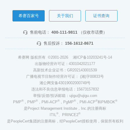
希赛百家号
关于我们
证书查询
售前电话：
400-111-9811
（仅收市话费）
售后投诉：
156-1612-8671
希赛网 版权所有 ©2001-2026
湘ICP备10203241号-14
出版物经营许可证：4301042021177
高新技术企业证书：GR202143001539
广播电视节目制作经营许可证： (湘)字00833号
湘公网安备43019002000749号
违法和不良信息举报电话：15673157832
举报/反馈/投诉邮箱：ujigu@ujigu.com
®
®
®
®
®
®
PMP
，PMP
，PMI-ACP
，PgMP
，PMI-ACP
和PMBOK
是Project Management Institute，Inc.的注册商标
®
®
ITIL
、PRINCE2
是PeopleCert集团的注册商标，经PeopleCert授权使用，保留所有权利