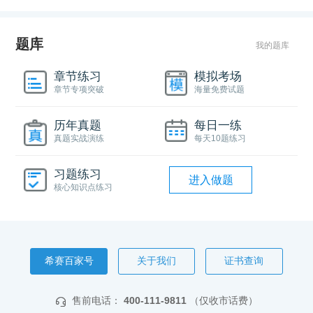
题库
我的题库
章节练习
模拟考场
章节专项突破
海量免费试题
历年真题
每日一练
真题实战演练
每天10题练习
习题练习
进入做题
核心知识点练习
希赛百家号
关于我们
证书查询
售前电话：
400-111-9811
（仅收市话费）