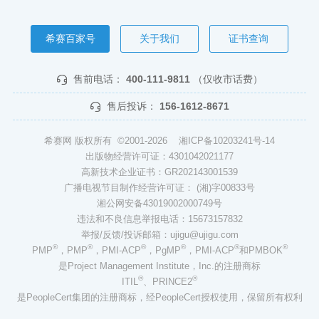
希赛百家号
关于我们
证书查询
售前电话：
400-111-9811
（仅收市话费）
售后投诉：
156-1612-8671
希赛网 版权所有 ©2001-2026
湘ICP备10203241号-14
出版物经营许可证：4301042021177
高新技术企业证书：GR202143001539
广播电视节目制作经营许可证： (湘)字00833号
湘公网安备43019002000749号
违法和不良信息举报电话：15673157832
举报/反馈/投诉邮箱：ujigu@ujigu.com
®
®
®
®
®
®
PMP
，PMP
，PMI-ACP
，PgMP
，PMI-ACP
和PMBOK
是Project Management Institute，Inc.的注册商标
®
®
ITIL
、PRINCE2
是PeopleCert集团的注册商标，经PeopleCert授权使用，保留所有权利