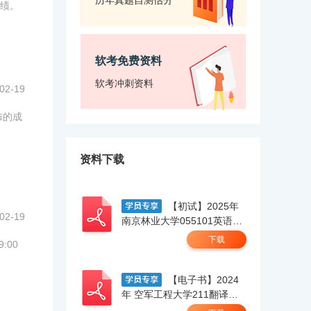
历年真题自测估分
成绩。
软考免费资料
软考冲刺资料
02-19
布的成
资料下载
【初试】2025年
02-19
南京林业大学055101英语笔
译【211翻译硕士英语】考研
下载
:00
精品资料 .pdf
【电子书】2024
年 空军工程大学211翻译硕
士英语考研精品资料.pdf