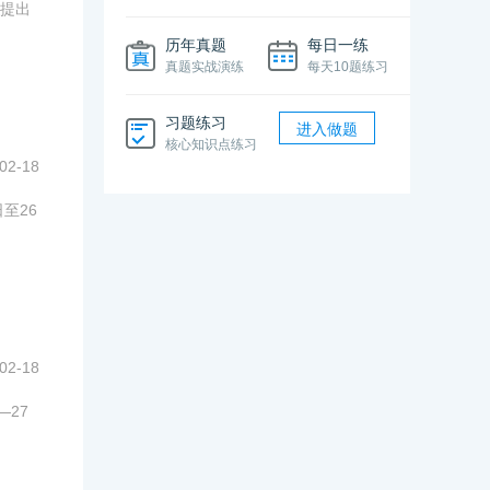
位提出
历年真题
每日一练
真题实战演练
每天10题练习
习题练习
进入做题
核心知识点练习
02-18
至26
02-18
—27