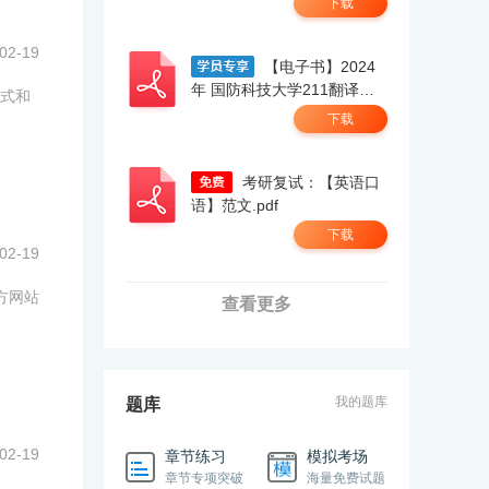
下载
02-19
【电子书】2024
年 国防科技大学211翻译硕
方式和
士英语考研精品资料.pdf
下载
考研复试：【英语口
语】范文.pdf
下载
02-19
方网站
查看更多
我的题库
题库
02-19
章节练习
模拟考场
章节专项突破
海量免费试题