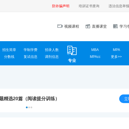
防诈骗声明
培训证书查询
违法信息举
视频课程
直播课堂
学习
招生简章
学制学费
招录人数
MBA
MPA
分数线
复试信息
调剂信息
MPAcc
更多>>
专业
MEM
MAud
MLIS
MTA
汉硕
心理学
计算机学硕
计算机专硕
新闻传播
国际商务
真题精选20篇（阅读提分训练）
应用统计
网信安全
立
材料工程
电气工程
英语翻译
社会工作