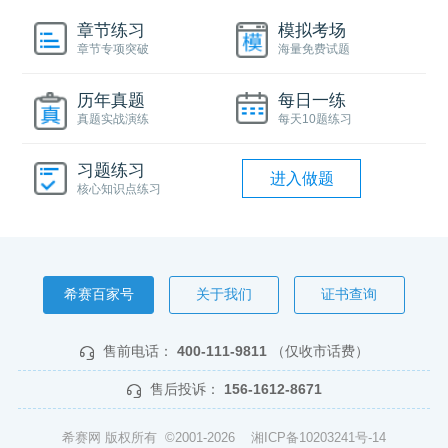
章节练习
模拟考场
章节专项突破
海量免费试题
历年真题
每日一练
真题实战演练
每天10题练习
习题练习
进入做题
核心知识点练习
希赛百家号
关于我们
证书查询
售前电话：
400-111-9811
（仅收市话费）
售后投诉：
156-1612-8671
希赛网 版权所有 ©2001-2026
湘ICP备10203241号-14