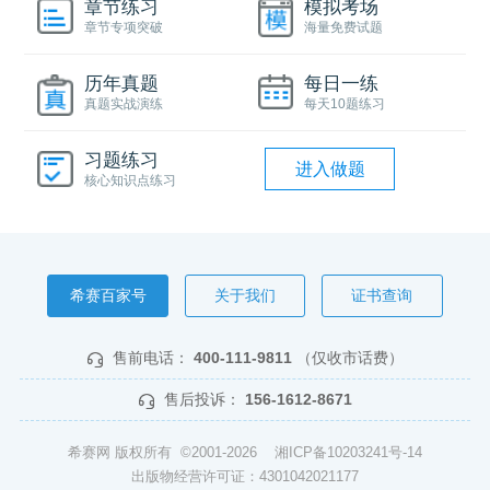
章节练习
模拟考场
章节专项突破
海量免费试题
历年真题
每日一练
真题实战演练
每天10题练习
习题练习
进入做题
核心知识点练习
希赛百家号
关于我们
证书查询
售前电话：
400-111-9811
（仅收市话费）
售后投诉：
156-1612-8671
希赛网 版权所有 ©2001-2026
湘ICP备10203241号-14
出版物经营许可证：4301042021177