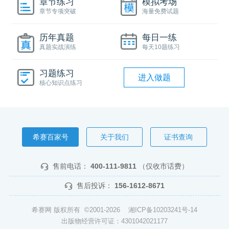
章节练习
模拟考场
章节专项突破
海量免费试题
历年真题
每日一练
真题实战演练
每天10题练习
习题练习
进入做题
核心知识点练习
希赛百家号
关于我们
证书查询
售前电话：
400-111-9811
（仅收市话费）
售后投诉：
156-1612-8671
希赛网 版权所有 ©2001-2026
湘ICP备10203241号-14
出版物经营许可证：4301042021177