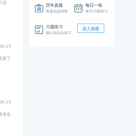
习进
历年真题
每日一练
真题实战演练
每天10题练习
习题练习
进入做题
核心知识点练习
06-23
直观了
06-23
便考生