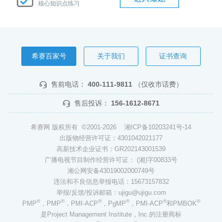
核心知识点练习
希赛百家号
关于我们
证书查询
售前电话：
400-111-9811
（仅收市话费）
售后投诉：
156-1612-8671
希赛网 版权所有 ©2001-2026
湘ICP备10203241号-14
出版物经营许可证：4301042021177
高新技术企业证书：GR202143001539
广播电视节目制作经营许可证： (湘)字00833号
湘公网安备43019002000749号
违法和不良信息举报电话：15673157832
举报/反馈/投诉邮箱：ujigu@ujigu.com
®
®
®
®
®
®
PMP
，PMP
，PMI-ACP
，PgMP
，PMI-ACP
和PMBOK
是Project Management Institute，Inc.的注册商标