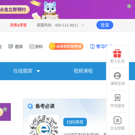
登录
报
资质&荣誉
客服热线：400-111-9811
包
题库
资料
新人礼包
在线题库
视频课程
课程咨询
备考必读
学员服务
扫码择校
企业团报