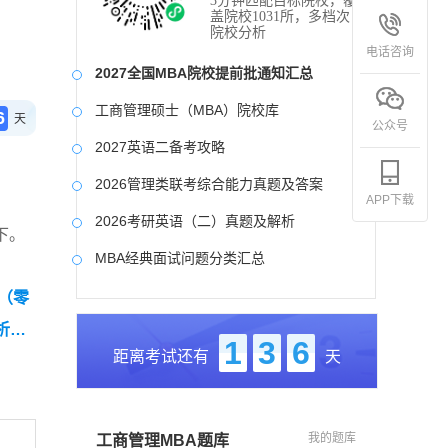
3分钟匹配目标院校，覆
盖院校1031所，多档次
院校分析
电话咨询
2027全国MBA院校提前批通知汇总
工商管理硕士（MBA）院校库
6
天
公众号
2027英语二备考攻略
2026管理类联考综合能力真题及答案
APP下载
2026考研英语（二）真题及解析
下。
MBA经典面试问题分类汇总
2017-2025近九年各科真题及详细解析
卷（零
析】
考研英语（二）试题库
1
3
6
距离考试还有
天
2027写作备考攻略
我的题库
工商管理MBA题库