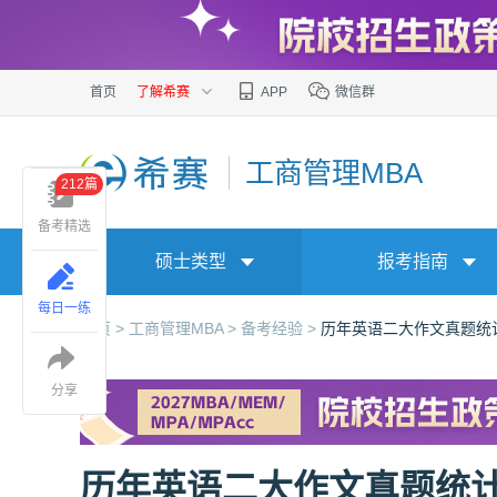
首页
了解希赛
APP
微信群
工商管理MBA
212篇
备考精选
硕士类型
报考指南
每日一练
首页 >
工商管理MBA >
备考经验 >
历年英语二大作文真题统计（
分享
历年英语二大作文真题统计（2