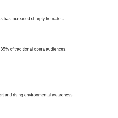
 has increased sharply from...to...
 35% of traditional opera audiences.
port and rising environmental awareness.