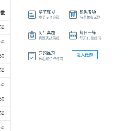
章节练习
模拟考场
词数
章节专项突破
海量免费试题
50
历年真题
每日一练
真题实战演练
每天10题练习
50
习题练习
进入做题
50
核心知识点练习
50
50
50
50
50